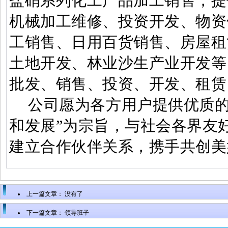
盐硝系列化工产品加工销售，提
机械加工维修、投资开发、物资
工销售、日用百货销售、房屋租
土地开发、林业沙生产业开发等
批发、销售、投资、开发、租赁
公司愿为各方用户提供优质的
和发展”为宗旨，与社会各界友
建立合作伙伴关系，携手共创美
上一篇文章： 没有了
下一篇文章：
领导班子