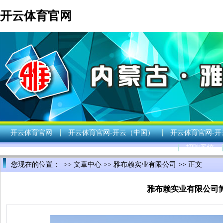
开云体育官网
开云体育官网
开云体育官网-开云（中国）
开云体育官网-
招聘系统
您现在的位置： >>
文章中心
>>
雅布赖实业有限公司
>> 正文
雅布赖实业有限公司