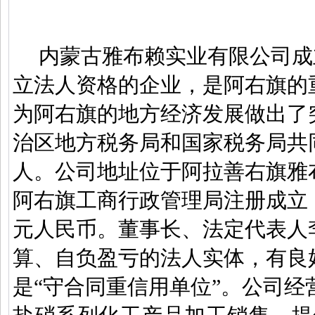
内蒙古雅布赖实业有限公司成
立法人资格的企业，是阿右旗的
为阿右旗的地方经济发展做出了
治区地方税务局和国家税务局共
人。公司地址位于阿拉善右旗雅
阿右旗工商行政管理局注册成立
元人民币。董事长、法定代表人
算、自负盈亏的法人实体，有良
是“守合同重信用单位”。公司经