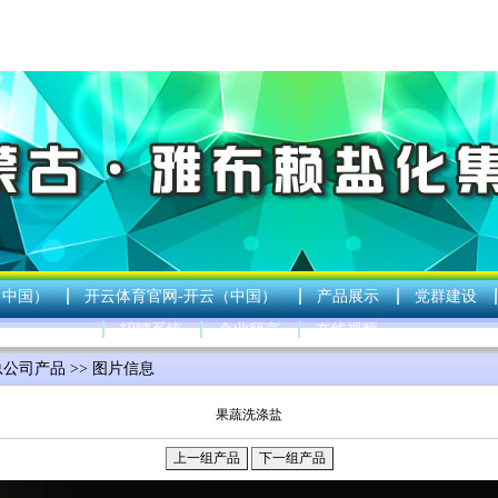
（中国）
开云体育官网-开云（中国）
产品展示
党群建设
招聘系统
企业留言
在线视频
总公司产品
>> 图片信息
果蔬洗涤盐