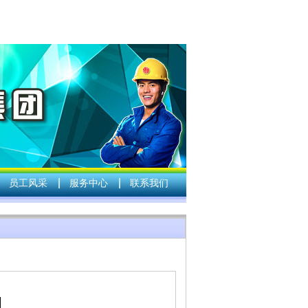
员工风采
服务中心
联系我们