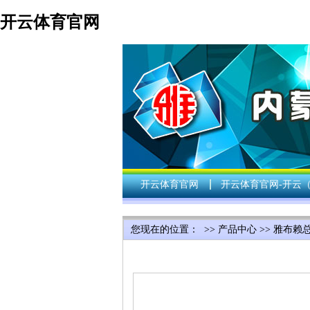
开云体育官网
开云体育官网
开云体育官网-开云
您现在的位置： >>
产品中心
>>
雅布赖