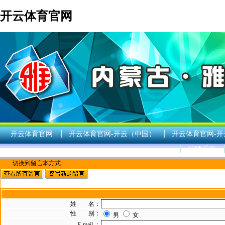
开云体育官网
开云体育官网
开云体育官网-开云（中国）
开云体育官网-
招聘系统
切换到留言本方式
姓 名：
性 别：
男
女
E-mail ：